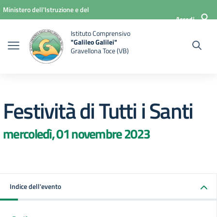
Vai ai contenuti
Vai al menu di navigazione
Vai al footer
Ministero dell'Istruzione e del
Accedi
Merito
Istituto Comprensivo
"Galileo Galilei"
Gravellona Toce (VB)
Festività di Tutti i Santi
mercoledì, 01 novembre 2023
Indice dell'evento