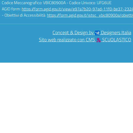
Codice Meccanografico: VBIC80900A
- Codice Univoco: UFG6UE
AGID form:
https://form.agid.gov.it/view/e97a7b20-97ad-11f0-be37-232
- Obiettivi di Accessibilità:
https://form.agid.gov.it/istsc_vbic80900a/obietti
Concept & Design by
Designers Italia
Sito web realizzato con CMS
SCUOLASTICO