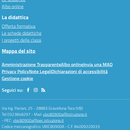
Albo online
La didattica
Offerta formativa
Le schede didattiche
I progetti delle classi
Mappa del sito
Amministrazione Trasparente
Albo online
Invia una MAD
Privacy Policy
Note Legali
Dichiarazioni di accessibilità
Gestione cookie
Seguici su:
Via Ing. Pariani, 25
-
28883 Gravellona Toce (VB)
Tel 0323848297
- Mail:
vbic80900a@istruzione.it
- PEC:
vbic80900a@pec.istruzione.it
Codice meccanografico: VBIC80900A
- C.F. 84009220033