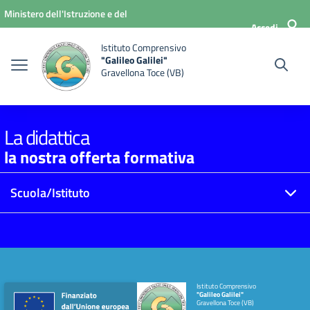
Vai ai contenuti
Vai al menu di navigazione
Vai al footer
Ministero dell'Istruzione e del
Accedi
Merito
Istituto Comprensivo
"Galileo Galilei"
Gravellona Toce (VB)
La didattica
la nostra offerta formativa
Scuola/Istituto
Istituto Comprensivo
"Galileo Galilei"
Gravellona Toce (VB)