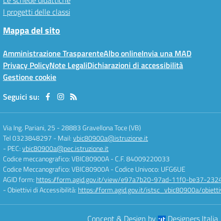
Le schede didattiche
I progetti delle classi
Mappa del sito
Amministrazione Trasparente
Albo online
Invia una MAD
Privacy Policy
Note Legali
Dichiarazioni di accessibilità
Gestione cookie
Seguici su:
Via Ing. Pariani, 25
-
28883 Gravellona Toce (VB)
Tel 0323848297
- Mail:
vbic80900a@istruzione.it
- PEC:
vbic80900a@pec.istruzione.it
Codice meccanografico: VBIC80900A
- C.F. 84009220033
Codice Meccanografico: VBIC80900A
- Codice Univoco: UFG6UE
AGID form:
https://form.agid.gov.it/view/e97a7b20-97ad-11f0-be37-232
- Obiettivi di Accessibilità:
https://form.agid.gov.it/istsc_vbic80900a/obietti
Concept & Design by
Designers Italia