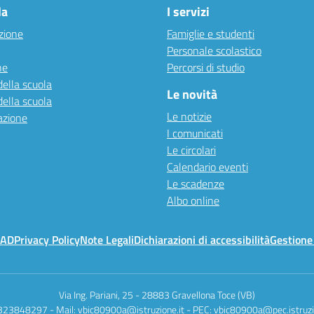
la
I servizi
zione
Famiglie e studenti
Personale scolastico
ne
Percorsi di studio
della scuola
Le novità
della scuola
Le notizie
azione
I comunicati
Le circolari
Calendario eventi
Le scadenze
Albo online
MAD
Privacy Policy
Note Legali
Dichiarazioni di accessibilità
Gestione
Via Ing. Pariani, 25
-
28883 Gravellona Toce (VB)
0323848297
- Mail:
vbic80900a@istruzione.it
- PEC:
vbic80900a@pec.istruzi