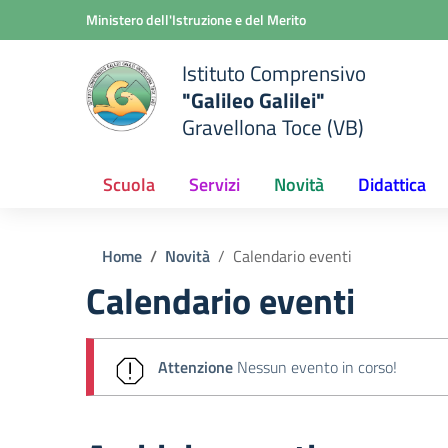
Vai ai contenuti
Vai al menu di navigazione
Vai al footer
Ministero dell'Istruzione e del Merito
Istituto Comprensivo
"Galileo Galilei"
Gravellona Toce (VB)
Scuola
Servizi
Novità
Didattica
Home
Novità
Calendario eventi
Calendario eventi
Attenzione
Nessun evento in corso!