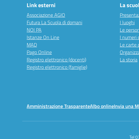
Link esterni
La scuo
Associazione AGIO
Presenta
Futura La Scuola di domani
I luoghi
NOI PA
Le perso
Istanze On Line
I numeri 
MAD
Le carte 
Pago Online
Organizz
Registro elettronico (docenti)
La storia
Registro elettronico (famiglie)
Amministrazione Trasparente
Albo online
Invia una 
Tel 