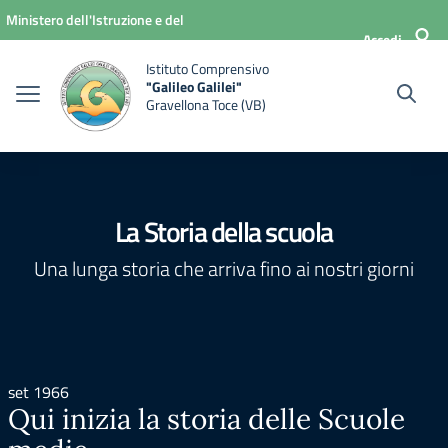
Vai ai contenuti
Vai al menu di navigazione
Vai al footer
Ministero dell'Istruzione e del
Accedi
Merito
Istituto Comprensivo
"Galileo Galilei"
Gravellona Toce (VB)
La Storia della scuola
Una lunga storia che arriva fino ai nostri giorni
set 1966
Qui inizia la storia delle Scuole