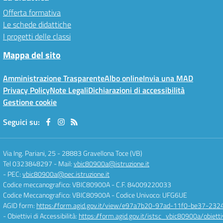
Offerta formativa
Le schede didattiche
I progetti delle classi
Mappa del sito
Amministrazione Trasparente
Albo online
Invia una MAD
Privacy Policy
Note Legali
Dichiarazioni di accessibilità
Gestione cookie
Seguici su:
Via Ing. Pariani, 25
-
28883 Gravellona Toce (VB)
Tel 0323848297
- Mail:
vbic80900a@istruzione.it
- PEC:
vbic80900a@pec.istruzione.it
Codice meccanografico: VBIC80900A
- C.F. 84009220033
Codice Meccanografico: VBIC80900A
- Codice Univoco: UFG6UE
AGID form:
https://form.agid.gov.it/view/e97a7b20-97ad-11f0-be37-232
- Obiettivi di Accessibilità:
https://form.agid.gov.it/istsc_vbic80900a/obietti