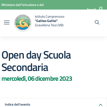
Vai ai contenuti
Vai al menu di navigazione
Vai al footer
Ministero dell'Istruzione e del
Accedi
Merito
Istituto Comprensivo
"Galileo Galilei"
Gravellona Toce (VB)
Open day Scuola
Secondaria
mercoledì, 06 dicembre 2023
Indice dell'evento