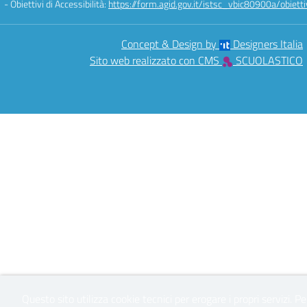
- Obiettivi di Accessibilità:
https://form.agid.gov.it/istsc_vbic80900a/obietti
Concept & Design by
Designers Italia
Sito web realizzato con CMS
SCUOLASTICO
Questo sito utilizza cookie tecnici per erogare i propri servizi.
Pe