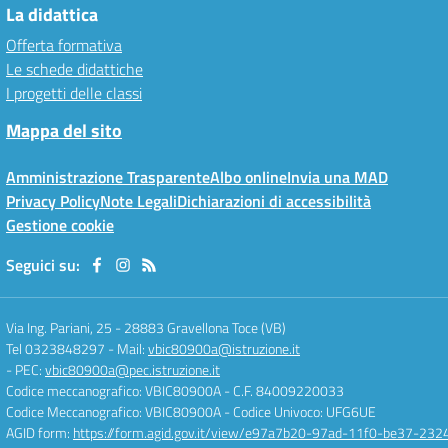
La didattica
Offerta formativa
Le schede didattiche
I progetti delle classi
Mappa del sito
Amministrazione Trasparente
Albo online
Invia una MAD
Privacy Policy
Note Legali
Dichiarazioni di accessibilità
Gestione cookie
Seguici su:
Via Ing. Pariani, 25
-
28883 Gravellona Toce (VB)
Tel 0323848297
- Mail:
vbic80900a@istruzione.it
- PEC:
vbic80900a@pec.istruzione.it
Codice meccanografico: VBIC80900A
- C.F. 84009220033
Codice Meccanografico: VBIC80900A
- Codice Univoco: UFG6UE
AGID form:
https://form.agid.gov.it/view/e97a7b20-97ad-11f0-be37-232