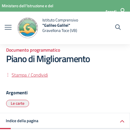
Vai ai contenuti
Vai al menu di navigazione
Vai al footer
Ministero dell'Istruzione e del
Accedi
Merito
Istituto Comprensivo
"Galileo Galilei"
Gravellona Toce (VB)
Documento programmatico
Piano di Miglioramento
Stampa / Condividi
Argomenti
Le carte
Indice della pagina