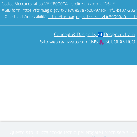
Codice Meccanografico: VBIC80900A
- Codice Univoco: UFG6UE
AGID form:
https://form.agid.gov.it/view/e97a7b20-97ad-11f0-be37-232
- Obiettivi di Accessibilità:
https://form.agid.gov.it/istsc_vbic80900a/obietti
Concept & Design by
Designers Italia
Sito web realizzato con CMS
SCUOLASTICO
Questo sito utilizza cookie tecnici per erogare i propri servizi.
Pe