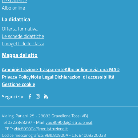
Le scadenze
Albo online
La didattica
Offerta formativa
Le schede didattiche
I progetti delle classi
Mappa del sito
Amministrazione Trasparente
Albo online
Invia una MAD
Privacy Policy
Note Legali
Dichiarazioni di accessibilità
Gestione cookie
Seguici su:
Via Ing. Pariani, 25
-
28883 Gravellona Toce (VB)
Tel 0323848297
- Mail:
vbic80900a@istruzione.it
- PEC:
vbic80900a@pec.istruzione.it
Codice meccanografico: VBIC80900A
- C.F. 84009220033