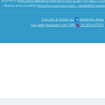
AGID form:
https://form.agid.gov.it/view/e97a7b20-97ad-11f0-be37-232
- Obiettivi di Accessibilità:
https://form.agid.gov.it/istsc_vbic80900a/obietti
Concept & Design by
Designers Italia
Sito web realizzato con CMS
SCUOLASTICO