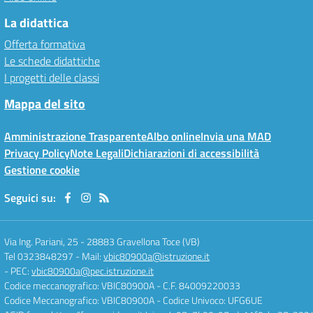
La didattica
Offerta formativa
Le schede didattiche
I progetti delle classi
Mappa del sito
Amministrazione Trasparente
Albo online
Invia una MAD
Privacy Policy
Note Legali
Dichiarazioni di accessibilità
Gestione cookie
Seguici su:
Via Ing. Pariani, 25
-
28883 Gravellona Toce (VB)
Tel 0323848297
- Mail:
vbic80900a@istruzione.it
- PEC:
vbic80900a@pec.istruzione.it
Codice meccanografico: VBIC80900A
- C.F. 84009220033
Codice Meccanografico: VBIC80900A
- Codice Univoco: UFG6UE