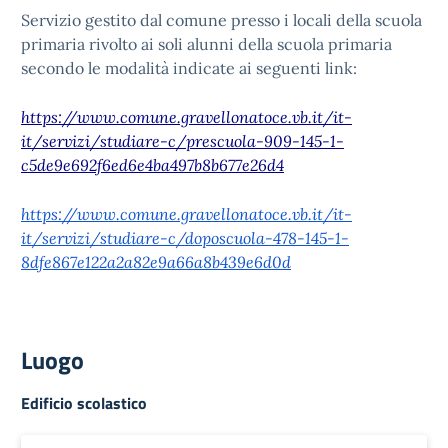
Servizio gestito dal comune presso i locali della scuola
primaria rivolto ai soli alunni della scuola primaria
secondo le modalità indicate ai seguenti link:
https://www.comune.gravellonatoce.vb.it/it-
it/servizi/studiare-c/prescuola-909-145-1-
c5de9e692f6ed6e4ba497b8b677e26d4
https://www.comune.gravellonatoce.vb.it/it-
it/servizi/studiare-c/doposcuola-478-145-1-
8dfe867e122a2a82e9a66a8b439e6d0d
Luogo
Edificio scolastico