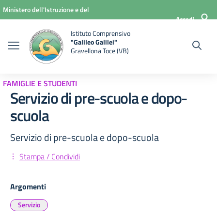
Vai ai contenuti
Vai al menu di navigazione
Vai al footer
Ministero dell'Istruzione e del
Accedi
Merito
Istituto Comprensivo
"Galileo Galilei"
Gravellona Toce (VB)
FAMIGLIE E STUDENTI
Servizio di pre-scuola e dopo-
scuola
Servizio di pre-scuola e dopo-scuola
Stampa / Condividi
Argomenti
Servizio