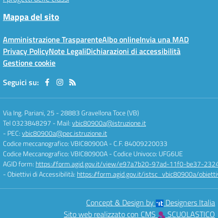
Mappa del sito
Amministrazione Trasparente
Albo online
Invia una MAD
Privacy Policy
Note Legali
Dichiarazioni di accessibilità
Gestione cookie
Seguici su:
Via Ing. Pariani, 25
-
28883 Gravellona Toce (VB)
Tel 0323848297
- Mail:
vbic80900a@istruzione.it
- PEC:
vbic80900a@pec.istruzione.it
Codice meccanografico: VBIC80900A
- C.F. 84009220033
Codice Meccanografico: VBIC80900A
- Codice Univoco: UFG6UE
AGID form:
https://form.agid.gov.it/view/e97a7b20-97ad-11f0-be37-232
- Obiettivi di Accessibilità:
https://form.agid.gov.it/istsc_vbic80900a/obietti
Concept & Design by
Designers Italia
Sito web realizzato con CMS
SCUOLASTICO