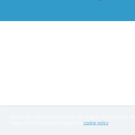
Questo sito utilizza cookie tecnici per erogare i propri servizi.
Pe
maggiori informazioni puoi leggere la
cookie policy
.